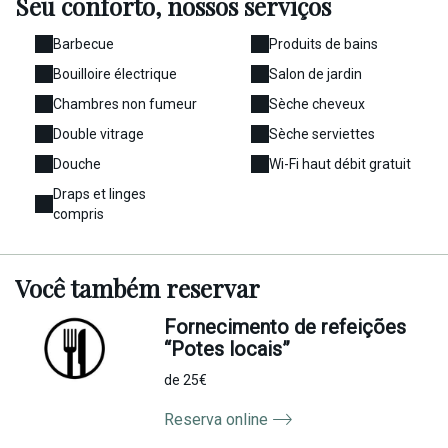
Seu conforto,
nossos serviços
Barbecue
Produits de bains
Bouilloire électrique
Salon de jardin
Chambres non fumeur
Sèche cheveux
Double vitrage
Sèche serviettes
Douche
Wi-Fi haut débit gratuit
Draps et linges
compris
Você
também
reservar
Fornecimento de refeições
“Potes locais”
de 25€
Reserva online