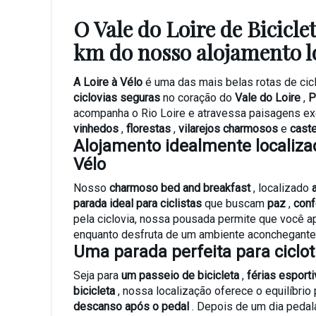
O Vale do Loire de Biciclet
km do nosso alojamento l
A Loire à Vélo
é uma das mais belas rotas de cic
ciclovias seguras
no coração do
Vale do Loire
,
P
acompanha o Rio Loire e atravessa paisagens e
vinhedos
,
florestas
,
vilarejos charmosos
e
caste
Alojamento idealmente localizad
Vélo
Nosso
charmoso bed and breakfast
, localizado
parada ideal para ciclistas
que buscam
paz
,
conf
pela ciclovia, nossa pousada permite que você a
enquanto desfruta de um ambiente aconchegante
Uma parada perfeita para ciclot
Seja para
um passeio de bicicleta
,
férias esport
bicicleta
, nossa localização oferece o equilíbrio 
descanso após o pedal
. Depois de um dia pedala