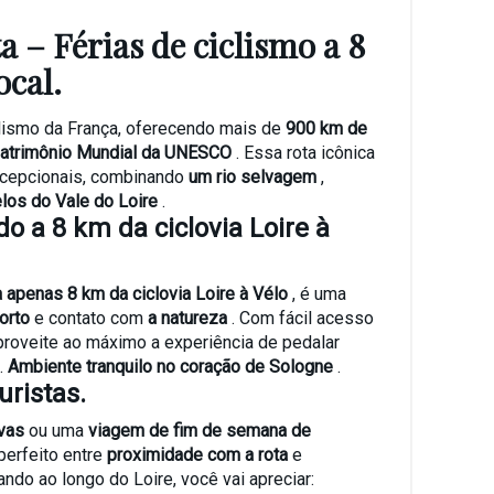
a – Férias de ciclismo a 8
ocal.
lismo da França, oferecendo mais de
900 km de
atrimônio Mundial da UNESCO
. Essa rota icônica
xcepcionais, combinando
um rio selvagem
,
los do Vale do Loire
.
o a 8 km da ciclovia Loire à
a apenas 8 km da ciclovia Loire à Vélo
, é uma
orto
e contato com
a natureza
. Com fácil acesso
proveite ao máximo a experiência de pedalar
.
Ambiente tranquilo no coração de Sologne
.
uristas.
ivas
ou uma
viagem de fim de semana de
perfeito entre
proximidade com a rota
e
ndo ao longo do Loire, você vai apreciar: