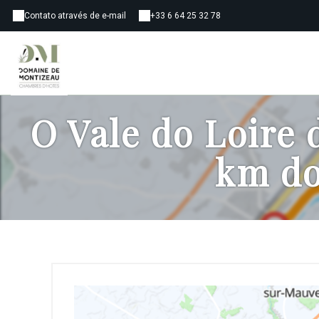
Contato através de e-mail
+33 6 64 25 32 78
O Vale do Loire d
km do