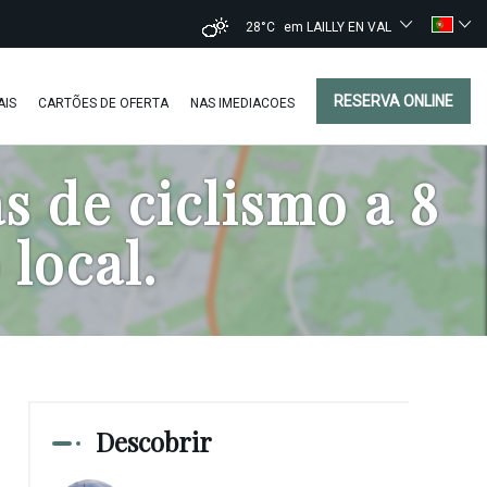
28°C
em LAILLY EN VAL
RESERVA ONLINE
AIS
CARTÕES DE OFERTA
NAS IMEDIACOES
as de ciclismo a 8
local.
Descobrir