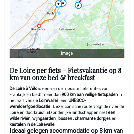
image
De Loire per fiets – Fietsvakantie op 8
km van onze bed & breakfast
De Loire à Vélo
is een van de mooiste fietsroutes van
Frankrijk en biedt meer dan
900 km aan veilige fietspaden
in
het hart van de
Loirevallei
, een
UNESCO-
werelderfgoedlocatie
. Deze iconische route volgt de rivier de
Loire en doorkruist uitzonderlijke landschappen met
een
wilde rivier
,
wijngaarden
,
bossen
,
charmante dorpjes
en
kastelen in de Loirevallei
.
Ideaal gelegen accommodatie op 8 km van