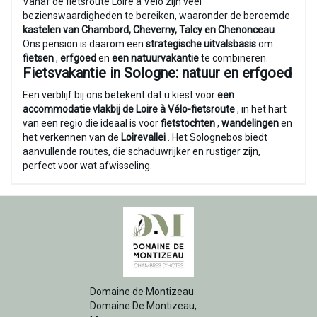
Vanaf de fietsroute Loire à Vélo zijn veel
bezienswaardigheden te bereiken, waaronder de beroemde
kastelen van Chambord, Cheverny, Talcy en Chenonceau
.
Ons pension is daarom een
strategische uitvalsbasis
om
fietsen
,
erfgoed
en
een natuurvakantie
te combineren.
Fietsvakantie in Sologne: natuur en erfgoed
Een verblijf bij ons betekent dat u kiest voor
een
accommodatie vlakbij de Loire à Vélo-fietsroute
, in het hart
van een regio die ideaal is voor
fietstochten
,
wandelingen
en
het verkennen van de
Loirevallei
. Het Solognebos biedt
aanvullende routes, die schaduwrijker en rustiger zijn,
perfect voor wat afwisseling.
Domaine de Montizeau
Domaine De Montizeau,