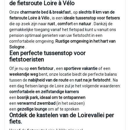
de fietsroute Loire à Vélo
Onze
charmante bed & breakfast
, op
slechts 8 km van de
fietsroute Loire à Vélo
, is een
ideale tussenstop voor fietsers
die op zoek zijn naar
rust
,
comfort
en
natuur
. Dankzij de
gemakkelijke toegang vanaf het fietspad kunt u vanuit ons
pension optimaal genieten van uw fietstocht in een
comfortabele omgeving.
Rustige omgeving in het hart van
Sologne
.
Een perfecte tussenstop voor
fietstoeristen
Of je nu op
een fietstour
, een
sportieve vakantie
of een
weekendje weg
bent, onze locatie biedt de perfecte balans
tussen de
nabijheid van de route
en
rust na je fietstocht
. Na
een dag fietsen langs de Loire zul je het volgende waarderen:
comfortabele en zelfstandige kamers
een
bosrijk park, ideaal om te ontspannen
een
verwarmd zwembad
(in het seizoen)
een
gezellige lounge
om af te spreken
Ontdek de kastelen van de Loirevallei per
fiets.