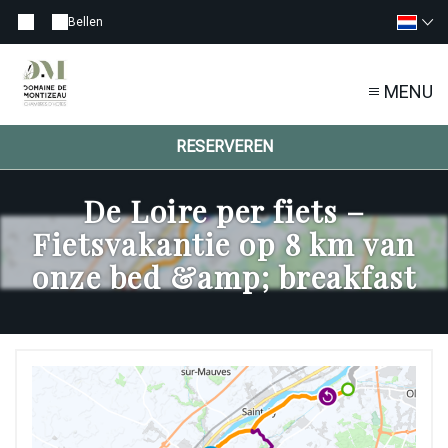
Bellen
MENU
RESERVEREN
De Loire per fiets –
Fietsvakantie op 8 km van
onze bed &amp; breakfast