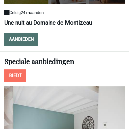
Geldig
24 maanden
Une nuit au Domaine de Montizeau
T
AANBIEDEN
Speciale
aanbiedingen
BIEDT