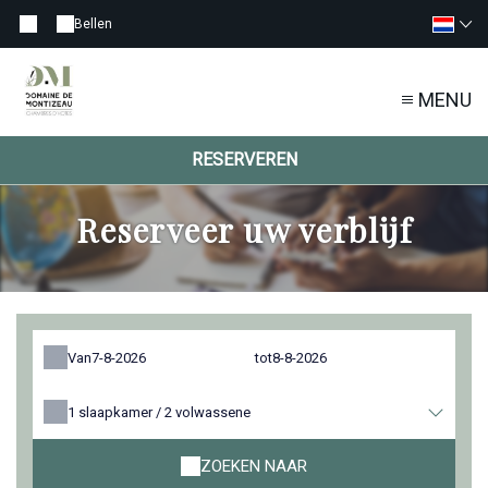
Bellen
MENU
RESERVEREN
Reserveer uw verblijf
Van
tot
1
slaapkamer /
2
volwassene
ZOEKEN NAAR