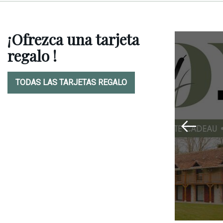
¡Ofrezca una tarjeta
es)
regalo !
 en el Domaine de
TODAS LAS TARJETAS REGALO