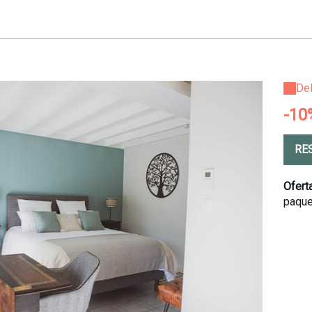
De
-10
RE
Oferta
paqu