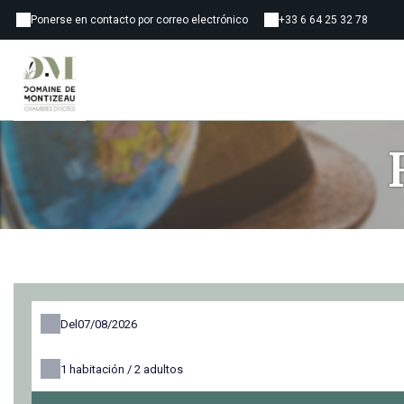
Ponerse en contacto por correo electrónico
+33 6 64 25 32 78
Del
1
habitación /
2
adultos