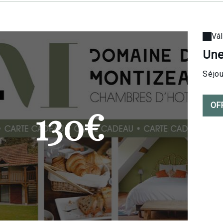
Vál
Une
Séjou
OF
130€