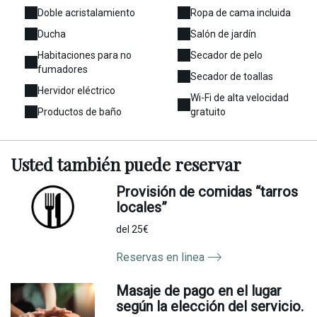
Doble acristalamiento
Ropa de cama incluida
Ducha
Salón de jardín
Habitaciones para no
Secador de pelo
fumadores
Secador de toallas
Hervidor eléctrico
Wi-Fi de alta velocidad
Productos de baño
gratuito
Usted
también
puede reservar
Provisión de comidas “tarros
locales”
del 25€
Reservas en linea
Masaje de pago en el lugar
según la elección del servicio.