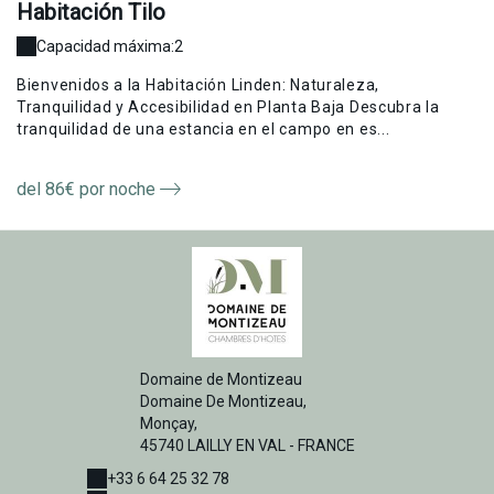
Habitación Tilo
H
Capacidad máxima:2
Bienvenidos a la Habitación Linden: Naturaleza,
Ha
a
Tranquilidad y Accesibilidad en Planta Baja Descubra la
co
tranquilidad de una estancia en el campo en es...
es
del 86€ por noche
d
Domaine de Montizeau
Domaine De Montizeau,
Monçay,
45740 LAILLY EN VAL - FRANCE
+33 6 64 25 32 78