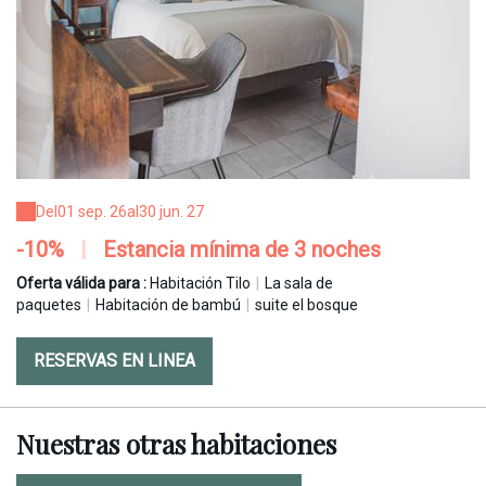
Del
01 sep. 26
al
30 jun. 27
-10%
|
Estancia mínima de 3 noches
Oferta válida para :
Habitación Tilo
|
La sala de
paquetes
|
Habitación de bambú
|
suite el bosque
RESERVAS EN LINEA
Nuestras otras habitaciones