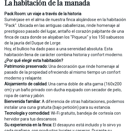
La habitación de la manada
Pack Room: un viaje a través de la historia
Sumérjase en el alma de nuestra finca alojándose en la habitación
"Pack". Ubicada en las antiguas caballerizas, rinde homenaje al
prestigioso pasado del lugar, antaño el corazón palpitante de una
finca de caza donde se alojaban los "Piqueux" y los 150 sabuesos
de la jauría del Duque de Lorge.
Hoy, el bullicio ha dado paso a una serenidad absoluta. Esta
habitación llena de carácter combina historia y confort moderno.
¿Por qué elegir esta habitación?
Patrimonio preservado:
Una decoración que rinde homenaje al
pasado de la propiedad ofreciendo al mismo tiempo un confort
moderno y relajante.
Alojamiento de calidad:
Una cama doble de alta gama (160x200
cm) y un baño privado con ducha equipado con secador de pelo,
ropa de cama y jabón.
Bienvenida familiar:
A diferencia de otras habitaciones, podemos
instalar una cuna gratuita (bajo petición) para su estancia.
Tecnología y comodidad:
Wi-Fi gratuito, bandeja de cortesía con
hervidor para tus descansos.
Su experiencia en la finca:
El desayuno está incluido y lo sirvo yo
cada mañana, con productos locales y caseros. Durante su