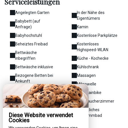
Serviceleistungen
Angelegten Garten
In der Nähe des
Eigentümers
Babybett (auf
Anfrage)
Kamin
Babyhochstuhl
Kostenlose Parkplätze
Beheiztes Freibad
Kostenloses
Highspeed-WLAN
Bettwäsche
inbegriffen
Küche - Kochecke
Bettwäsche inklusive
Kühlschrank
Bezogene Betten bei
Massagen
Ankunft
Mikrowelle
Brasero
Mountainbike
Eigenes Badezimmer
Nichtraucherzimmer
Elektrischer
Öffentliches
Wasserkocher
Diese Website verwendet
Schwimmbad
Cookies
Etage
Park