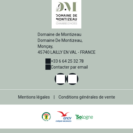
Domaine de Montizeau
Domaine De Montizeau,
Monçay,
45740 LAILLY EN VAL - FRANCE
+33 6 64 25 32 78
Contacter par email
Mentions légales
|
Conditions générales de vente