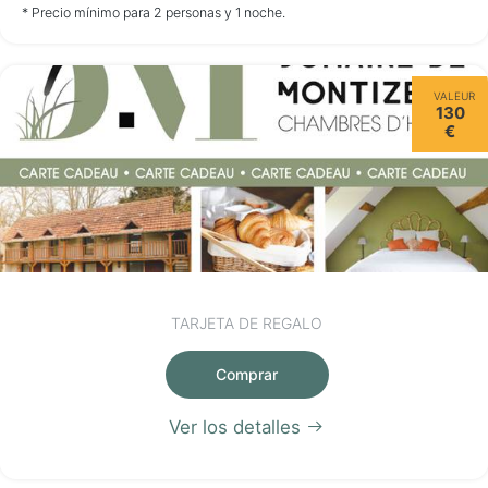
no disponible
no disponible
no disponible
* Precio mínimo para 2 personas y 1 noche.
Domingo
VALEUR
16/08
130
€
no disponible
TARJETA DE REGALO
Comprar
Ver los detalles