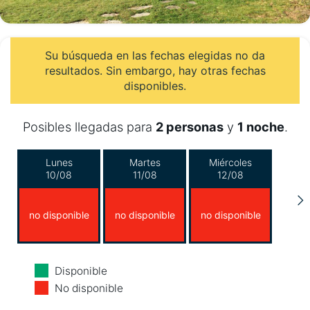
Su búsqueda en las fechas elegidas no da
resultados. Sin embargo, hay otras fechas
disponibles.
Posibles llegadas para
2 personas
y
1 noche
.
Lunes
Martes
Miércoles
10/08
11/08
12/08
no disponible
no disponible
no disponible
Jueves
Viernes
Sábado
Disponible
13/08
14/08
15/08
No disponible