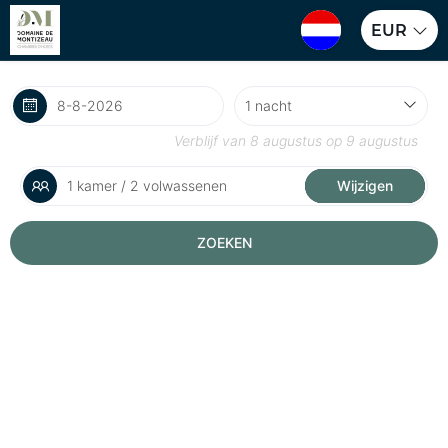
EUR
Verblijf van
8 augustus
op
9 augustus
1 kamer / 2 volwassenen
Wijzigen