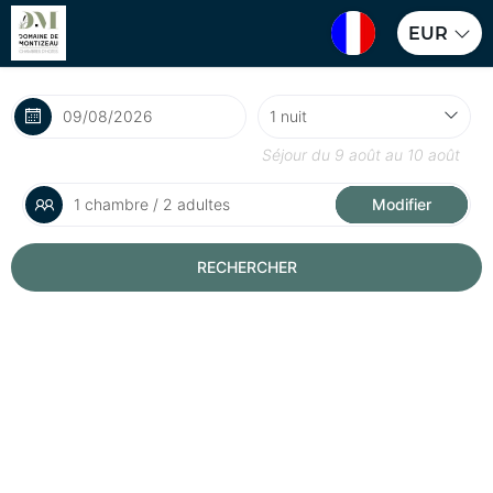
EUR
Séjour du
9 août
au
10 août
1 chambre / 2 adultes
Modifier